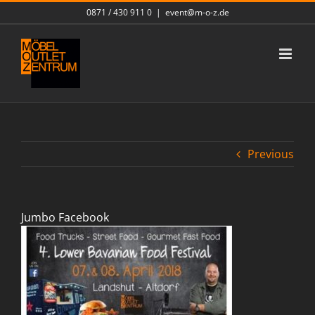
Skip
0871 / 430 911 0
|
event@m-o-z.de
to
content
Previous
Jumbo Facebook