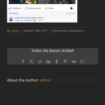
für
By
admin
|
Oktober 18th, 2017
|
Kommentare deaktiviert
Jumbo
Facebook
Teilen Sie diesen Artikel!
Facebook
X
Reddit
LinkedIn
Tumblr
Pinterest
Vk
Email
About the Author:
admin