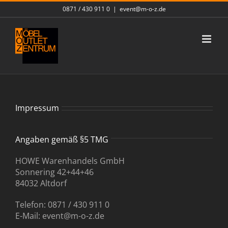
Skip
0871 / 430 911 0
|
event@m-o-z.de
to
content
Impressum
Angaben gemäß §5 TMG
HOWE Warenhandels GmbH
Sonnering 42+44+46
84032 Altdorf
Telefon: 0871 / 430 911 0
E-Mail: event@m-o-z.de