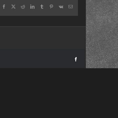
Facebook
X
Reddit
LinkedIn
Tumblr
Pinterest
Vk
Email
Facebook