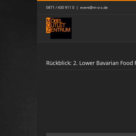
Skip
0871 / 430 911 0
|
event@m-o-z.de
to
content
Rückblick: 2. Lower Bavarian Food F