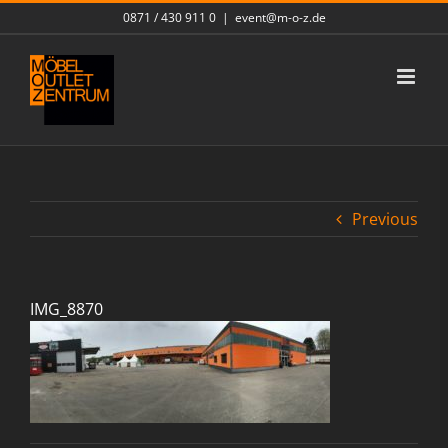
Skip
0871 / 430 911 0
|
event@m-o-z.de
to
content
Previous
IMG_8870