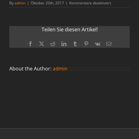
für
By
admin
|
Oktober 20th, 2017
|
Kommentare deaktiviert
IMG_8870
Teilen Sie diesen Artikel!
Facebook
X
Reddit
LinkedIn
Tumblr
Pinterest
Vk
Email
About the Author:
admin